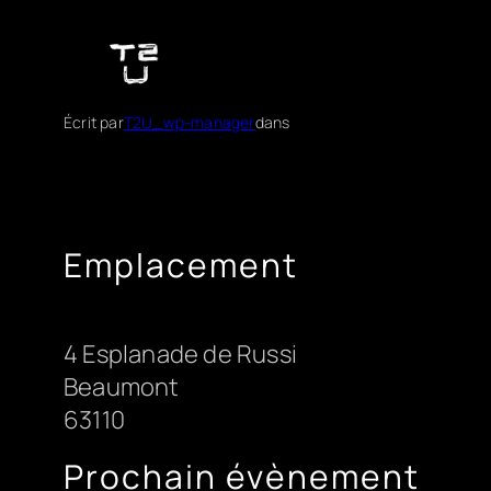
Aller
au
contenu
Écrit par
T2U_wp-manager
dans
Emplacement
4 Esplanade de Russi
Beaumont
63110
Prochain évènement