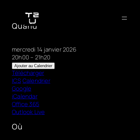
Aller
au
contenu
Quand
mercredi 14 janvier 2026
20h00 – 21h20
Ajouter au Calendrier
Télécharger
ICS
Calendrier
Google
iCalendar
Office 365
Outlook Live
Où