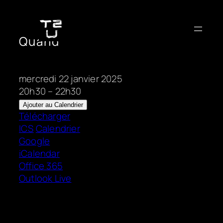
Aller
au
contenu
Quand
mercredi 22 janvier 2025
20h30 – 22h30
Ajouter au Calendrier
Télécharger
ICS
Calendrier
Google
iCalendar
Office 365
Outlook Live