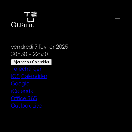
Aller
au
contenu
Quand
vendredi 7 février 2025
20h30 – 22h30
Ajouter au Calendrier
Télécharger
ICS
Calendrier
Google
iCalendar
Office 365
Outlook Live