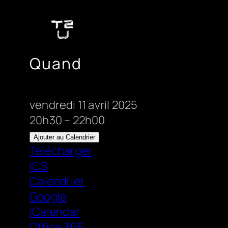
Aller
au
contenu
Quand
vendredi 11 avril 2025
20h30 – 22h00
Ajouter au Calendrier
Télécharger
ICS
Calendrier
Google
iCalendar
Office 365