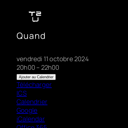
Aller
au
contenu
Quand
vendredi 11 octobre 2024
20h00 – 22h00
Ajouter au Calendrier
Télécharger
ICS
Calendrier
Google
iCalendar
Office 365