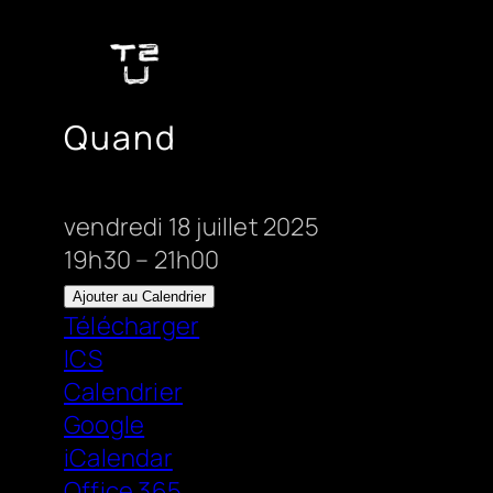
Aller
au
contenu
Quand
vendredi 18 juillet 2025
19h30 – 21h00
Ajouter au Calendrier
Télécharger
ICS
Calendrier
Google
iCalendar
Office 365