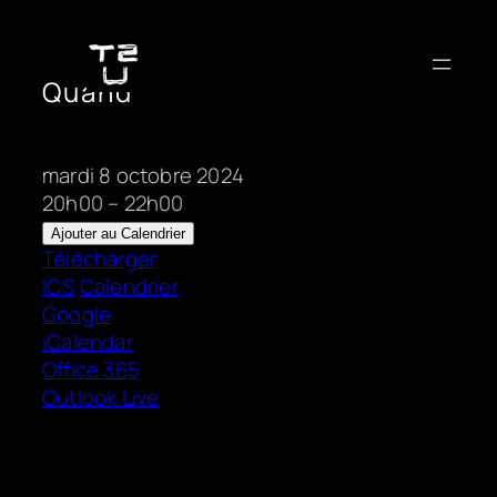
Aller
au
contenu
Quand
mardi 8 octobre 2024
20h00 – 22h00
Ajouter au Calendrier
Télécharger
ICS
Calendrier
Google
iCalendar
Office 365
Outlook Live