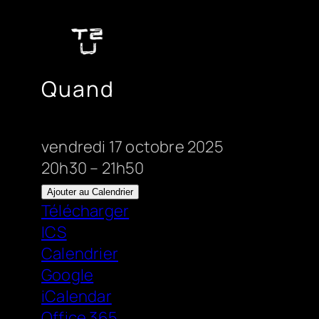
Aller
au
contenu
Quand
vendredi 17 octobre 2025
20h30 – 21h50
Ajouter au Calendrier
Télécharger
ICS
Calendrier
Google
iCalendar
Office 365